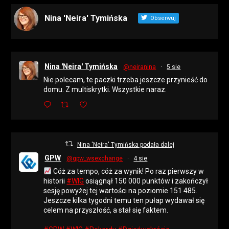
Nina 'Neira' Tymińska
Obserwuj
Nina 'Neira' Tymińska
@neiranina
·
5 sie
Nie polecam, te paczki trzeba jeszcze przynieść do
domu. Z multiskrytki. Wszystkie naraz.
Nina 'Neira' Tymińska podała dalej
GPW
@gpw_wsexchange
·
4 sie
Cóż za tempo, cóż za wynik! Po raz pierwszy w
historii
#WIG
osiągnął 150 000 punktów i zakończył
sesję powyżej tej wartości na poziomie 151 485.
Jeszcze kilka tygodni temu ten pułap wydawał się
celem na przyszłość, a stał się faktem.