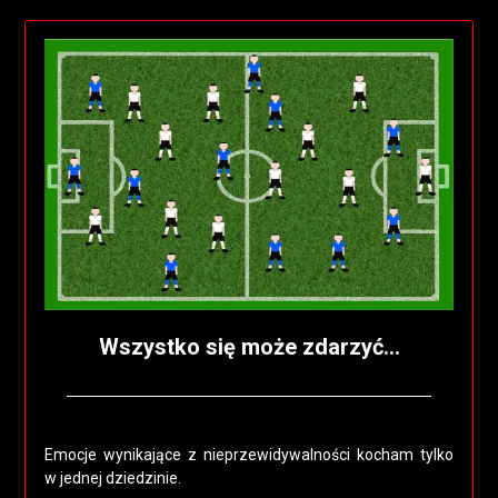
Wszystko się może zdarzyć…
Posted
by
on
Neira
Emocje wynikające z nieprzewidywalności kocham tylko
16
w jednej dziedzinie.
sierpnia