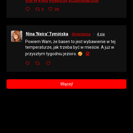
#GPW
#WIG
#Rekordy
#Dzieńwskrócie
3
20
Nina 'Neira' Tymińska
@neiranina
·
4 sie
Powiem Wam, że basen to jest wybawienie w tej
temperaturze, jak trzeba być w mieście. A już w
przyszłym tygodniu jezioro.
Więcej!